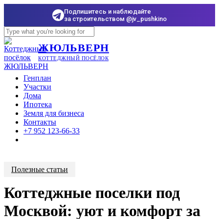
Подпишитесь и наблюдайте
за строительством @jv_pushkino
Skip
to
Close
ЖЮЛЬВЕРН
main
Search
content
КОТТЕДЖНЫЙ ПОСЁЛОК
Menu
Генплан
Участки
Дома
Ипотека
Земля для бизнеса
Контакты
+7 952 123-66-33
Полезные статьи
Коттеджные поселки под
Москвой: уют и комфорт за