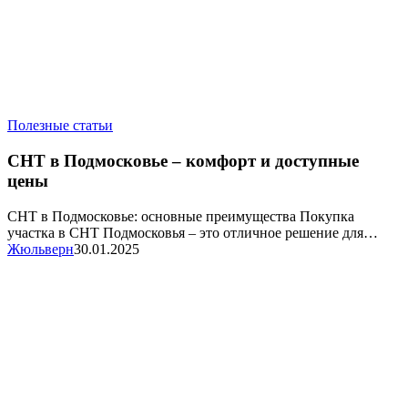
СНТ
Полезные статьи
в
Подмосковье
СНТ в Подмосковье – комфорт и доступные
–
цены
комфорт
и
СНТ в Подмосковье: основные преимущества Покупка
доступные
участка в СНТ Подмосковья – это отличное решение для…
цены
Жюльверн
30.01.2025