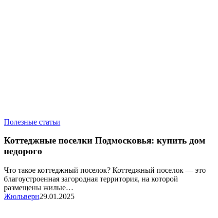
Коттеджные
Полезные статьи
поселки
Подмосковья:
Коттеджные поселки Подмосковья: купить дом
купить
недорого
дом
недорого
Что такое коттеджный поселок? Коттеджный поселок — это
благоустроенная загородная территория, на которой
размещены жилые…
Жюльверн
29.01.2025