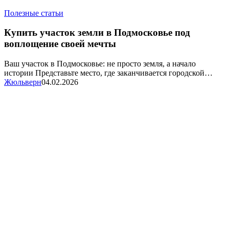
Купить
Полезные статьи
участок
земли
Купить участок земли в Подмосковье под
в
воплощение своей мечты
Подмосковье
под
Ваш участок в Подмосковье: не просто земля, а начало
воплощение
истории Представьте место, где заканчивается городской…
своей
Жюльверн
04.02.2026
мечты