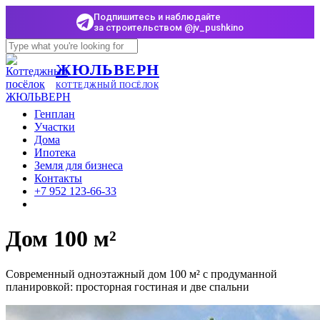
Подпишитесь и наблюдайте
за строительством @jv_pushkino
Skip
to
Close
ЖЮЛЬВЕРН
main
Search
content
КОТТЕДЖНЫЙ ПОСЁЛОК
Menu
Генплан
Участки
Дома
Ипотека
Земля для бизнеса
Контакты
+7 952 123-66-33
Дом 100 м²
Современный одноэтажный дом 100 м² с продуманной
планировкой: просторная гостиная и две спальни