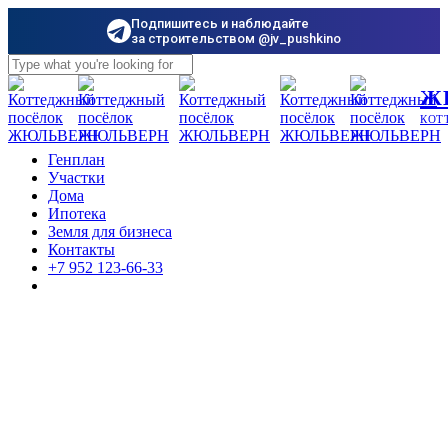
Подпишитесь и наблюдайте
за строительством @jv_pushkino
Skip
to
Close
Ж
main
Search
content
КОТ
Menu
Генплан
Участки
Дома
Ипотека
Земля для бизнеса
Контакты
+7 952 123-66-33